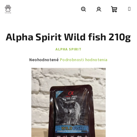
Prejsť
na
obsah
Nákupn
Hľadať
Prihlásenie
Alpha Spirit Wild fish 210g
košík
ALPHA SPIRIT
Priemerné
Neohodnotené
Podrobnosti hodnotenia
hodnotenie
produktu
je
0,0
z
5
hviezdičiek.