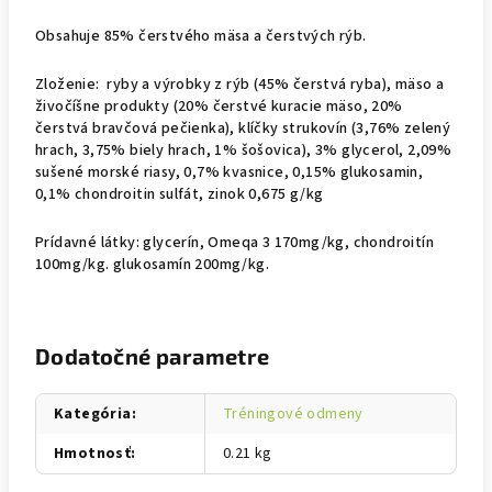
Obsahuje 85% čerstvého mäsa a čerstvých rýb.
Zloženie: ryby a výrobky z rýb (45% čerstvá ryba), mäso a
živočíšne produkty (20% čerstvé kuracie mäso, 20%
čerstvá bravčová pečienka), klíčky strukovín (3,76% zelený
hrach, 3,75% biely hrach, 1% šošovica), 3% glycerol, 2,09%
sušené morské riasy, 0,7% kvasnice, 0,15% glukosamin,
0,1% chondroitin sulfát, zinok 0,675 g/kg
Prídavné látky: glycerín, Omeqa 3 170mg/kg, chondroitín
100mg/kg. glukosamín 200mg/kg.
Dodatočné parametre
Kategória
:
Tréningové odmeny
Hmotnosť
:
0.21 kg