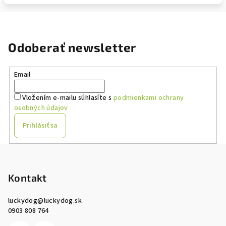
Odoberať newsletter
Email
Vložením e-mailu súhlasíte s
podmienkami ochrany
osobných údajov
Prihlásiť sa
Z
á
p
Kontakt
ä
luckydog
@
luckydog.sk
t
0903 808 764
i