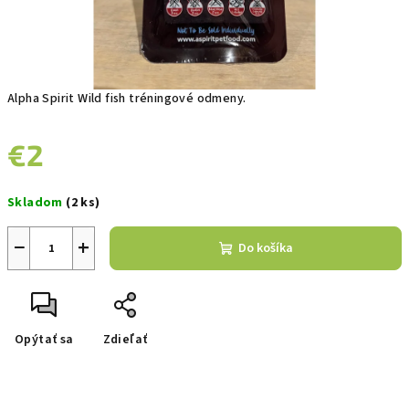
Alpha Spirit Wild fish tréningové odmeny.
€2
Jednotková
Skladom
(2 ks)
cena:
−
+
Do košíka
Opýtať sa
Zdieľať