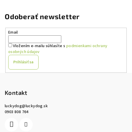
Odoberať newsletter
Email
Vložením e-mailu súhlasíte s
podmienkami ochrany
osobných údajov
Prihlásiť sa
Z
á
p
Kontakt
ä
luckydog
@
luckydog.sk
t
0903 808 764
i
e