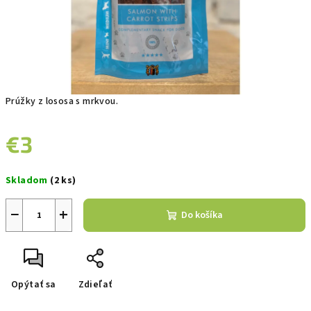
Prúžky z lososa s mrkvou.
€3
Jednotková
Skladom
(2 ks)
cena:
−
+
Do košíka
Opýtať sa
Zdieľať