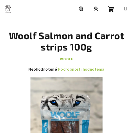
Prejsť
na
obsah
Nákupn
Hľadať
Prihlásenie
Woolf Salmon and Carrot
košík
strips 100g
WOOLF
Priemerné
Neohodnotené
Podrobnosti hodnotenia
hodnotenie
produktu
je
0,0
z
5
hviezdičiek.