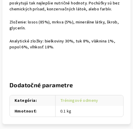
poskytujú tak najlepšie nutričné hodnoty. Pochúťky sú bez
chemických prísad, konzervačných látok, alebo farbív.
Zloženie: losos (85%), mrkva (5%), minerálne látky, škrob,
glycerín.
Analytické zložky: bielkoviny 30%, tuk 8%, vláknina 1%,
popol 6%, vlhkosť 18%.
Dodatočné parametre
Kategória
:
Tréningové odmeny
Hmotnosť
:
0.1 kg