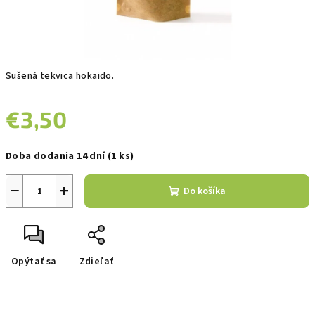
Sušená tekvica hokaido.
€3,50
Jednotková
Doba dodania 14 dní
(1 ks)
cena:
−
+
Do košíka
Opýtať sa
Zdieľať