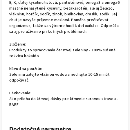
E, K, ďalej kyselinu listovú, pantoténovú, omega3 a omega6
mastné nenasýtené kyseliny, betakarotén, ale aj železo,
vlákninu, horčík, sodík, zinok, bielkoviny, draslík, sodík. Jej
chuť je navyše príjemne maslová. Pomáha prečisťovať
organizmus, takže sa výborne hodí k detoxikácii. Odporúča
sa aj pre užívanie pri kožných problémoch.
Zloženie:
Produkty zo spracovania čerstvej zeleniny - 100% sušená
tekvica hokaido
Návod na použitie:
Zeleninu zalejte vlažnou vodou a nechajte 10-15 minút
odpočívať.
Dávkovanie:
Ako príloha do kŕmnej dávky pre kŕmenie surovou stravou -
BARF
Dodatočné parametre