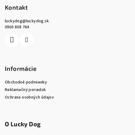
p
Kontakt
ä
luckydog
@
luckydog.sk
t
0903 808 764
i
e
Informácie
Obchodné podmienky
Reklamačný poriadok
Ochrana osobných údajov
O Lucky Dog