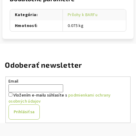
Kategória
:
Prílohy k BARFu
Hmotnosť
:
0.075 kg
Odoberať newsletter
Email
Vložením e-mailu súhlasíte s
podmienkami ochrany
osobných údajov
Prihlásiť sa
Z
á