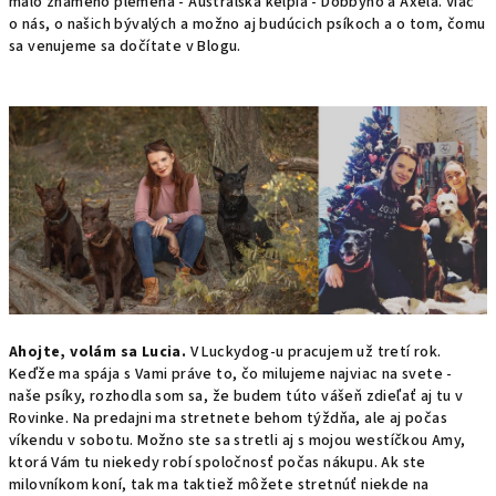
málo známeho plemena - Austrálska kelpia - Dobbyho a Axela. Viac
o nás, o našich bývalých a možno aj budúcich psíkoch a o tom, čomu
sa venujeme sa dočítate v Blogu.
Ahojte, volám sa Lucia.
V Luckydog-u pracujem už tretí rok.
Keďže ma spája s Vami práve to, čo milujeme najviac na svete -
naše psíky, rozhodla som sa, že budem túto vášeň zdieľať aj tu v
Rovinke. Na predajni ma stretnete behom týždňa, ale aj počas
víkendu v sobotu. Možno ste sa stretli aj s mojou westíčkou Amy,
ktorá Vám tu niekedy robí spoločnosť počas nákupu. Ak ste
milovníkom koní, tak ma taktiež môžete stretnúť niekde na