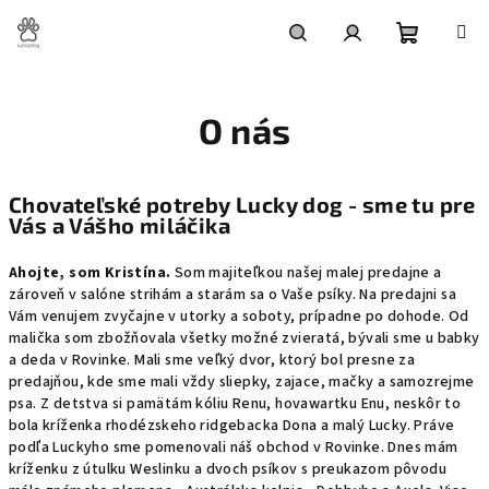
Prejsť
na
obsah
Nákupn
Hľadať
Prihlásenie
O nás
košík
Chovateľské potreby Lucky dog - sme tu pre
Vás a Vášho miláčika
Ahojte, som Kristína.
Som majiteľkou našej malej predajne a
zároveň v salóne strihám a starám sa o Vaše psíky. Na predajni sa
Vám venujem zvyčajne v utorky a soboty, prípadne po dohode. Od
malička som zbožňovala všetky možné zvieratá, bývali sme u babky
a deda v Rovinke. Mali sme veľký dvor, ktorý bol presne za
predajňou, kde sme mali vždy sliepky, zajace, mačky a samozrejme
psa. Z detstva si pamätám kóliu Renu, hovawartku Enu, neskôr to
bola kríženka rhodézskeho ridgebacka Dona a malý Lucky. Práve
podľa Luckyho sme pomenovali náš obchod v Rovinke. Dnes mám
kríženku z útulku Weslinku a dvoch psíkov s preukazom pôvodu