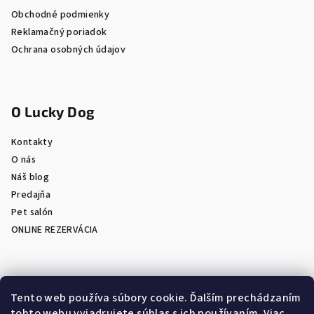
Obchodné podmienky
Reklamačný poriadok
Ochrana osobných údajov
O Lucky Dog
Kontakty
O nás
Náš blog
Predajňa
Pet salón
ONLINE REZERVÁCIA
Prijímame online platby
Tento web používa súbory cookie. Ďalším prechádzaním
tohto webu vyjadrujete súhlas s ich používaním. Viac