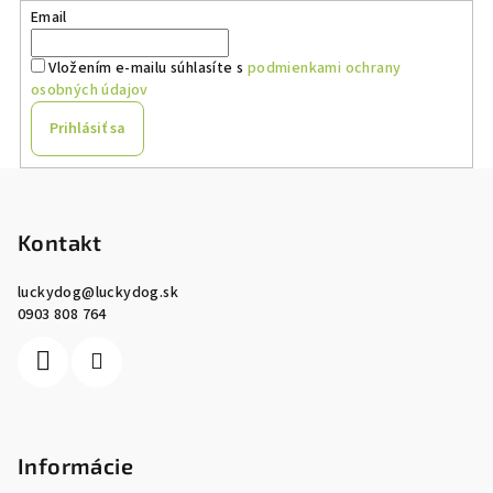
Email
Vložením e-mailu súhlasíte s
podmienkami ochrany
osobných údajov
Prihlásiť sa
Z
á
p
Kontakt
ä
luckydog
@
luckydog.sk
t
0903 808 764
i
e
Informácie