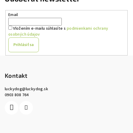
Email
Vložením e-mailu súhlasíte s
podmienkami ochrany
osobných údajov
Prihlásiť sa
Z
á
p
Kontakt
ä
luckydog
@
luckydog.sk
t
0903 808 764
i
e