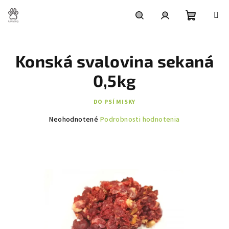
Prejsť
na
obsah
Nákupn
Hľadať
Prihlásenie
Konská svalovina sekaná
košík
0,5kg
DO PSÍ MISKY
Priemerné
Neohodnotené
Podrobnosti hodnotenia
hodnotenie
produktu
je
0,0
z
5
hviezdičiek.