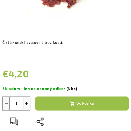
Čistá konská svalovina bez kostí.
€4,20
Jednotková
Skladom - len na osobný odber
(3 ks)
cena:
−
+
Do košíka