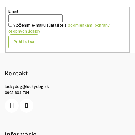
Email
Vložením e-mailu súhlasíte s
podmienkami ochrany
osobných údajov
Prihlásiť sa
Z
á
p
Kontakt
ä
luckydog
@
luckydog.sk
t
0903 808 764
i
e
Informácie