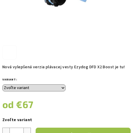
Nová vylepšená verzia plávacej vesty Ezydog DFD X2 Boost je tu!
VARIANT:
od
€67
Jednotková
Zvoľte variant
cena: