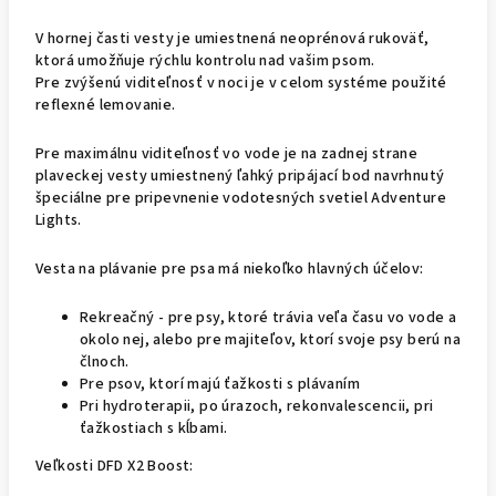
V hornej časti vesty je umiestnená neoprénová rukoväť,
ktorá umožňuje rýchlu kontrolu nad vašim psom.
Pre zvýšenú viditeľnosť v noci je v celom systéme použité
reflexné lemovanie.
Pre maximálnu viditeľnosť vo vode je na zadnej strane
plaveckej vesty umiestnený ľahký pripájací bod navrhnutý
špeciálne pre pripevnenie vodotesných svetiel Adventure
Lights.
Vesta na plávanie pre psa má niekoľko hlavných účelov:
Rekreačný - pre psy, ktoré trávia veľa času vo vode a
okolo nej, alebo pre majiteľov, ktorí svoje psy berú na
člnoch.
Pre psov, ktorí majú ťažkosti s plávaním
Pri hydroterapii, po úrazoch, rekonvalescencii, pri
ťažkostiach s kĺbami.
Veľkosti DFD X2 Boost: