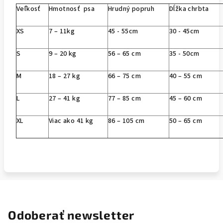
Veľkosť
Hmotnosť psa
Hrudný popruh
Dĺžka chrbta
XS
7 – 11kg
45 - 55cm
30 - 45cm
S
9 – 20 kg
56 – 65 cm
35 - 50cm
M
18 – 27 kg
66 – 75 cm
40 – 55 cm
L
27 – 41 kg
77 – 85 cm
45 – 60 cm
XL
Viac ako 41 kg
86 – 105 cm
50 – 65 cm
Odoberať newsletter