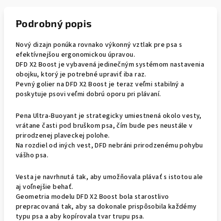
Podrobný popis
Nový dizajn ponúka rovnako výkonný vztlak pre psa s
efektívnejšou ergonomickou úpravou.
DFD X2 Boost je vybavená jedinečným systémom nastavenia
obojku, ktorý je potrebné upraviť iba raz.
Pevný golier na DFD X2 Boost je teraz veľmi stabilný a
poskytuje psovi veľmi dobrú oporu pri plávaní.
Pena Ultra-Buoyant je strategicky umiestnená okolo vesty,
vrátane časti pod bruškom psa, čím bude pes neustále v
prirodzenej plaveckej polohe.
Na rozdiel od iných vest, DFD nebráni prirodzenému pohybu
vášho psa.
Vesta je navrhnutá tak, aby umožňovala plávať s istotou ale
aj voľnejšie behať.
Geometria modelu DFD X2 Boost bola starostlivo
prepracovaná tak, aby sa dokonale prispôsobila každémy
typu psa a aby kopírovala tvar trupu psa.