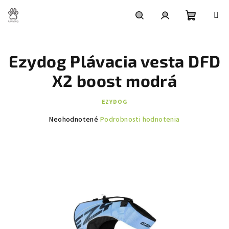
Prejsť
na
obsah
Nákupn
Hľadať
Prihlásenie
Ezydog Plávacia vesta DFD
košík
X2 boost modrá
EZYDOG
Priemerné
Neohodnotené
Podrobnosti hodnotenia
hodnotenie
produktu
je
0,0
z
5
hviezdičiek.